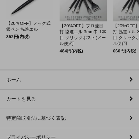
【20％OFF】ノック式
【20%OFF】プロ菱目
【20%OFF
銀ペン 協進エル
打 協進エル 3mm巾 1本
打 協進エル 
352円(内税)
目 クリックポスト(メー
目 クリック
ル便)可
ル便)可
484円(内税)
660円(内税)
ホーム
カートを見る
特定商取引法に基づく表記
プライバシーポリシー