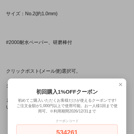
サイズ：No.2(約1.0mm)
#2000耐水ペーパー、研磨棒付
クリックポスト(メール便)選択可。
×
クリックポスト(メール便)は、代金引換不可です。
初回購入1%OFFクーポン
また、不達・紛失等、郵便事故の際の内容品補償はござ
初めてご購入いただくお客様だけが使えるクーポンです!
ご注文金額が1,000円以上で使用可能。お一人様1回まで使
いませんので、ご了承願います。
用可。※利用期間2026/12/31まで
クーポンコード
534261