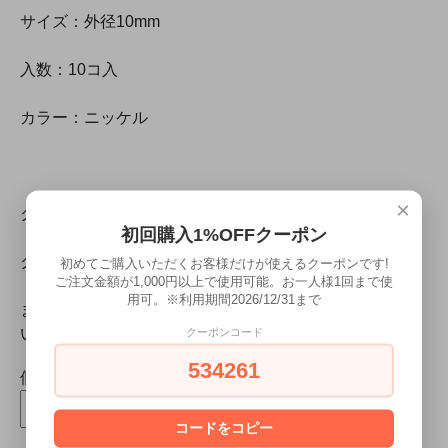
サイズ：外径10mm
入数：10コ入
カラー：ニッケル
×
クリックポスト(メール便)選択可。
初回購入1%OFFクーポン
クリックポスト(メール便)は、代金引換不可です。
初めてご購入いただくお客様だけが使えるクーポンです!
ご注文金額が1,000円以上で使用可能。お一人様1回まで使
用可。※利用期間2026/12/31まで
また、不達・紛失等、郵便事故の際の内容品補償はござ
いませんので、ご了承願います。
クーポンコード
534261
個数
コードをコピー