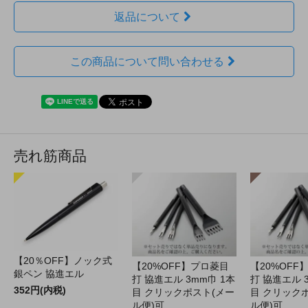
返品について
この商品について問い合わせる
売れ筋商品
【20％OFF】ノック式
【20%OFF】プロ菱目
【20%OFF
銀ペン 協進エル
打 協進エル 3mm巾 1本
打 協進エル 
352円(内税)
目 クリックポスト(メー
目 クリック
ル便)可
ル便)可