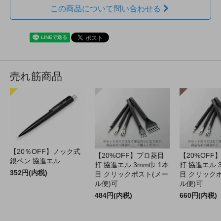
この商品について問い合わせる
売れ筋商品
【20％OFF】ノック式
【20%OFF】プロ菱目
【20%OFF
銀ペン 協進エル
打 協進エル 3mm巾 1本
打 協進エル 
352円(内税)
目 クリックポスト(メー
目 クリック
ル便)可
ル便)可
484円(内税)
660円(内税)