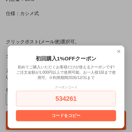
仕様：カシメ式
クリックポスト(メール便)選択可。
×
クリックポスト(メール便)は、代金引換不可です。
初回購入1%OFFクーポン
初めてご購入いただくお客様だけが使えるクーポンです!
また、不達・紛失等、郵便事故の際の内容品補償はござ
ご注文金額が1,000円以上で使用可能。お一人様1回まで使
いませんので、ご了承願います。
用可。※利用期間2026/12/31まで
クーポンコード
個数
534261
コードをコピー
カートに入れる