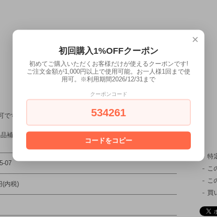
×
初回購入1%OFFクーポン
初めてご購入いただくお客様だけが使えるクーポンです!
ご注文金額が1,000円以上で使用可能。お一人様1回まで使
用可。※利用期間2026/12/31まで
クーポンコード
534261
可です。
容品補償はございませんので、ご了承願います。
コードをコピー
特
5-07
こ
こ
円(内税)
買