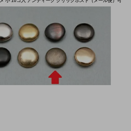
シメ 小 10コ入 アンティーク クリックポスト（メール便）可