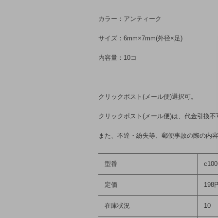
カラー：アンティーク
サイズ：6mm×7mm(外径×足)
内容量：10コ
クリックポスト(メール便)選択可。
クリックポスト(メール便)は、代金引換不
また、不達・紛失等、郵便事故の際の内
型番
c100
定価
198
在庫状況
10