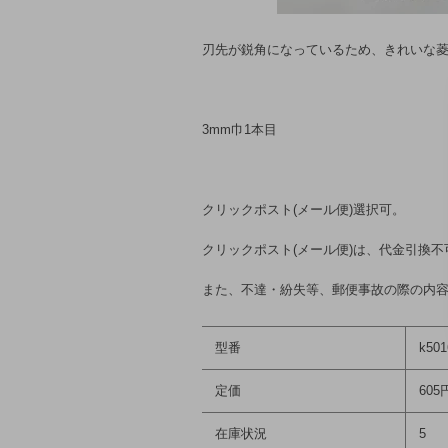
刃先が鋭角になっているため、きれいな
3mm巾1本目
クリックポスト(メール便)選択可。
クリックポスト(メール便)は、代金引換不
また、不達・紛失等、郵便事故の際の内
型番
k501
定価
605
在庫状況
5