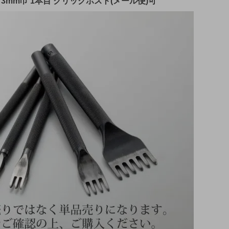
 3mm巾 1本目 クリックポスト(メール便)可