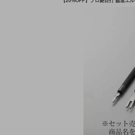
【20%OFF】プロ菱目打 協進エル