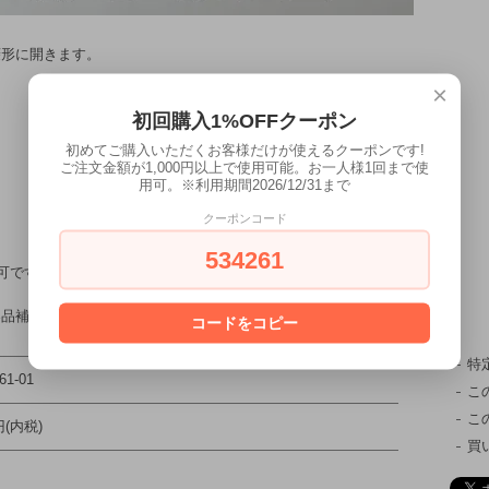
菱形に開きます。
×
初回購入1%OFFクーポン
初めてご購入いただくお客様だけが使えるクーポンです!
ご注文金額が1,000円以上で使用可能。お一人様1回まで使
用可。※利用期間2026/12/31まで
クーポンコード
534261
可です。
容品補償はございませんので、ご了承願います。
コードをコピー
特
61-01
こ
こ
円(内税)
買