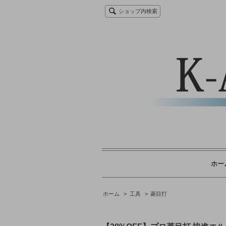
ショップ内検索
ホー
ホーム
>
工具
>
菱目打